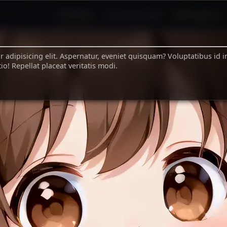
Startseite
Charakterprofil
Bildergalerie
Datenschutzerklärung
Impressum
Informationspoo
 adipisicing elit. Aspernatur, eveniet quisquam? Voluptatibus id i
o! Repellat placeat veritatis modi.
g