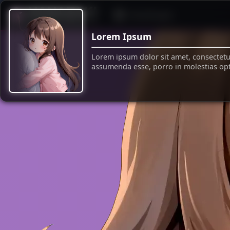
Einstellungen
Die Welt von Lina
Lorem Ipsum
© 2024 HANAZAKI
Lorem ipsum dolor sit amet, consectetur
assumenda esse, porro in molestias opti
Personendaten
Persönlichkeit
Geschichte
Beziehungen
Umgebun