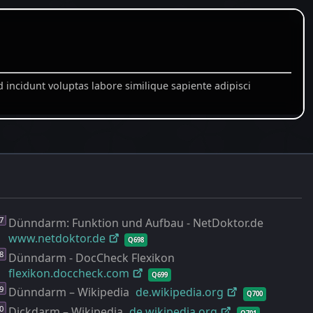
Dünndarm: Funktion und Aufbau - NetDoktor.de
www.netdoktor.de
Q698
Dünndarm - DocCheck Flexikon
flexikon.doccheck.com
Q699
Dünndarm – Wikipedia
de.wikipedia.org
Q700
Dickdarm – Wikipedia
de.wikipedia.org