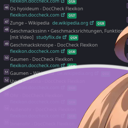
flexikon.doccheck.com
Q526
Os hyoideum - DocCheck Flexikon
flexikon.doccheck.com
Q527
Zunge – Wikipedia
de.wikipedia.org
Q528
Geschmackssinn • Geschmacksrichtungen, Funktion ·
[mit Video]
studyflix.de
Q529
Geschmacksknospe - DocCheck Flexikon
flexikon.doccheck.com
Q530
Gaumen - DocCheck Flexikon
flexikon.doccheck.com
Q531
Gaumen – Wikipedia
de.wikipedia.org
Q532
Uvula palatina - DocCheck Flexikon
flexikon.doccheck.com
Q533
Ohr - DocCheck Flexikon
flexikon.doccheck.com
Q534
Außenohr - DocCheck Flexikon
flexikon.doccheck.com
Q535
Innenohr - DocCheck Flexikon