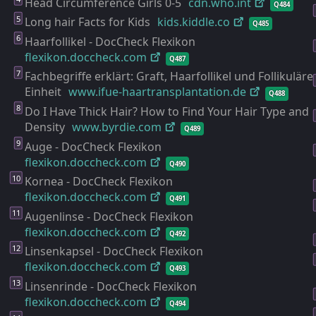
Head Circumference Girls 0-5
cdn.who.int
Q484
Long hair Facts for Kids
kids.kiddle.co
Q485
Haarfollikel - DocCheck Flexikon
flexikon.doccheck.com
Q487
Fachbegriffe erklärt: Graft, Haarfollikel und Follikuläre
Einheit
www.ifue-
haartransplantation.de
Q488
Do I Have Thick Hair? How to Find Your Hair Type and
Density
www.byrdie.com
Q489
Auge - DocCheck Flexikon
flexikon.doccheck.com
Q490
Kornea - DocCheck Flexikon
flexikon.doccheck.com
Q491
Augenlinse - DocCheck Flexikon
flexikon.doccheck.com
Q492
Linsenkapsel - DocCheck Flexikon
flexikon.doccheck.com
Q493
Linsenrinde - DocCheck Flexikon
flexikon.doccheck.com
Q494