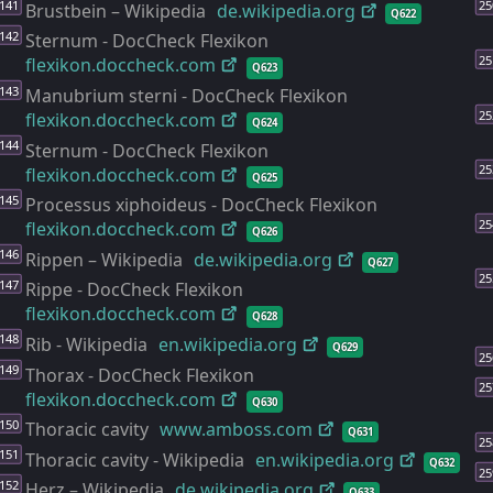
Brustbein – Wikipedia
de.wikipedia.org
Q622
Sternum - DocCheck Flexikon
flexikon.doccheck.com
Q623
Manubrium sterni - DocCheck Flexikon
flexikon.doccheck.com
Q624
Sternum - DocCheck Flexikon
flexikon.doccheck.com
Q625
Processus xiphoideus - DocCheck Flexikon
flexikon.doccheck.com
Q626
Rippen – Wikipedia
de.wikipedia.org
Q627
Rippe - DocCheck Flexikon
flexikon.doccheck.com
Q628
Rib - Wikipedia
en.wikipedia.org
Q629
Thorax - DocCheck Flexikon
flexikon.doccheck.com
Q630
Thoracic cavity
www.amboss.com
Q631
Thoracic cavity - Wikipedia
en.wikipedia.org
Q632
Herz – Wikipedia
de.wikipedia.org
Q633