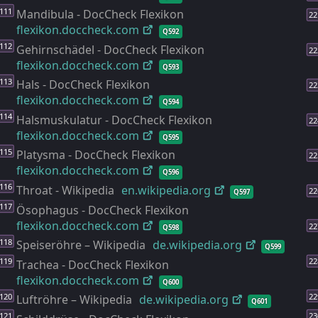
Mandibula - DocCheck Flexikon
flexikon.doccheck.com
Q592
Gehirnschädel - DocCheck Flexikon
flexikon.doccheck.com
Q593
Hals - DocCheck Flexikon
flexikon.doccheck.com
Q594
Halsmuskulatur - DocCheck Flexikon
flexikon.doccheck.com
Q595
Platysma - DocCheck Flexikon
flexikon.doccheck.com
Q596
Throat - Wikipedia
en.wikipedia.org
Q597
Ösophagus - DocCheck Flexikon
flexikon.doccheck.com
Q598
Speiseröhre – Wikipedia
de.wikipedia.org
Q599
Trachea - DocCheck Flexikon
flexikon.doccheck.com
Q600
Luftröhre – Wikipedia
de.wikipedia.org
Q601