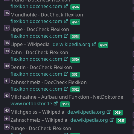
flexikon.doccheck.com
Q516
Mundhöhle - DocCheck Flexikon
flexikon.doccheck.com
Q517
Lippe - DocCheck Flexikon
flexikon.doccheck.com
Q518
Lippe – Wikipedia
de.wikipedia.org
Q519
Zahn - DocCheck Flexikon
flexikon.doccheck.com
Q520
Dentin - DocCheck Flexikon
flexikon.doccheck.com
Q521
Zahnschmelz - DocCheck Flexikon
flexikon.doccheck.com
Q522
Milchzähne – Aufbau und Funktion - NetDoktor.de
www.netdoktor.de
Q523
Milchgebiss – Wikipedia
de.wikipedia.org
Q524
Zahnschmelz – Wikipedia
de.wikipedia.org
Q525
Zunge - DocCheck Flexikon