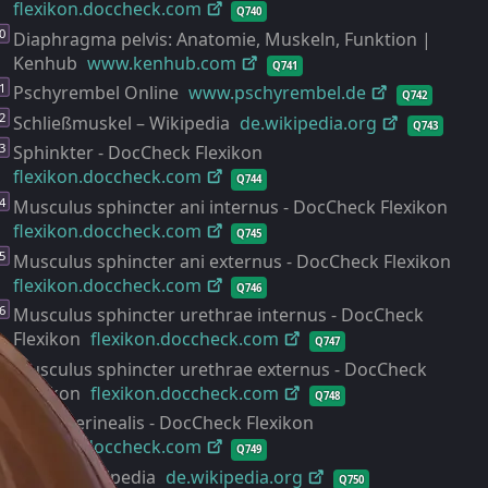
flexikon.doccheck.com
Q740
Diaphragma pelvis: Anatomie, Muskeln, Funktion |
Kenhub
www.kenhub.com
Q741
Pschyrembel Online
www.pschyrembel.de
Q742
Schließmuskel – Wikipedia
de.wikipedia.org
Q743
Sphinkter - DocCheck Flexikon
flexikon.doccheck.com
Q744
Musculus sphincter ani internus - DocCheck Flexikon
flexikon.doccheck.com
Q745
Musculus sphincter ani externus - DocCheck Flexikon
flexikon.doccheck.com
Q746
Musculus sphincter urethrae internus - DocCheck
Flexikon
flexikon.doccheck.com
Q747
Musculus sphincter urethrae externus - DocCheck
Flexikon
flexikon.doccheck.com
Q748
Regio perinealis - DocCheck Flexikon
flexikon.doccheck.com
Q749
Vulva – Wikipedia
de.wikipedia.org
Q750