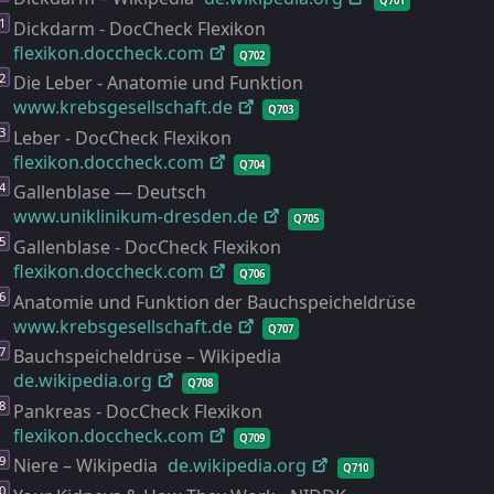
Q701
Dickdarm - DocCheck Flexikon
flexikon.doccheck.com
Q702
Die Leber - Anatomie und Funktion
www.krebsgesellschaft.de
Q703
Leber - DocCheck Flexikon
flexikon.doccheck.com
Q704
Gallenblase — Deutsch
www.uniklinikum-
dresden.de
Q705
Gallenblase - DocCheck Flexikon
flexikon.doccheck.com
Q706
Anatomie und Funktion der Bauchspeicheldrüse
www.krebsgesellschaft.de
Q707
Bauchspeicheldrüse – Wikipedia
de.wikipedia.org
Q708
Pankreas - DocCheck Flexikon
flexikon.doccheck.com
Q709
Niere – Wikipedia
de.wikipedia.org
Q710