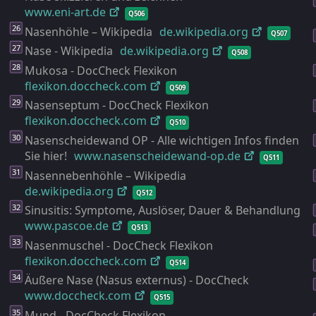
www.eni-
art.de
Q506
Nasenhöhle – Wikipedia
de.wikipedia.org
Q507
Nase - Wikipedia
de.wikipedia.org
Q508
Mukosa - DocCheck Flexikon
flexikon.doccheck.com
Q509
Nasenseptum - DocCheck Flexikon
flexikon.doccheck.com
Q510
Nasenscheidewand OP - Alle wichtigen Infos finden
Sie hier!
www.nasenscheidewand-
op.de
Q511
Nasennebenhöhle – Wikipedia
de.wikipedia.org
Q512
Sinusitis: Symptome, Auslöser, Dauer & Behandlung
www.pascoe.de
Q513
Nasenmuschel - DocCheck Flexikon
flexikon.doccheck.com
Q514
Äußere Nase (Nasus externus) - DocCheck
www.doccheck.com
Q515
Mund - DocCheck Flexikon