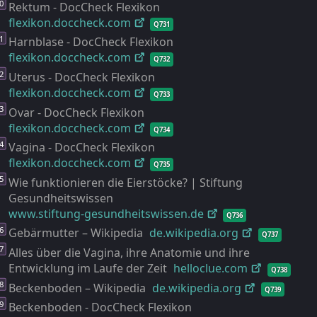
Rektum - DocCheck Flexikon
flexikon.doccheck.com
Q731
Harnblase - DocCheck Flexikon
flexikon.doccheck.com
Q732
Uterus - DocCheck Flexikon
flexikon.doccheck.com
Q733
Ovar - DocCheck Flexikon
flexikon.doccheck.com
Q734
Vagina - DocCheck Flexikon
flexikon.doccheck.com
Q735
Wie funktionieren die Eierstöcke? | Stiftung
Gesundheitswissen
www.stiftung-
gesundheitswissen.de
Q736
Gebärmutter – Wikipedia
de.wikipedia.org
Q737
Alles über die Vagina, ihre Anatomie und ihre
Entwicklung im Laufe der Zeit
helloclue.com
Q738
Beckenboden – Wikipedia
de.wikipedia.org
Q739
Beckenboden - DocCheck Flexikon