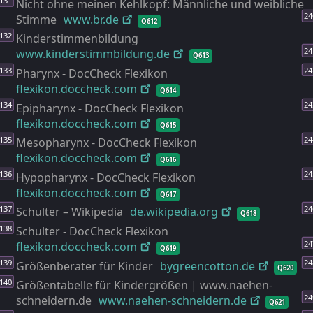
Nicht ohne meinen Kehlkopf: Männliche und weibliche
Stimme
www.br.de
Q612
Kinderstimmenbildung
www.kinderstimmbildung.de
Q613
Pharynx - DocCheck Flexikon
flexikon.doccheck.com
Q614
Epipharynx - DocCheck Flexikon
flexikon.doccheck.com
Q615
Mesopharynx - DocCheck Flexikon
flexikon.doccheck.com
Q616
Hypopharynx - DocCheck Flexikon
flexikon.doccheck.com
Q617
Schulter – Wikipedia
de.wikipedia.org
Q618
Schulter - DocCheck Flexikon
flexikon.doccheck.com
Q619
Größenberater für Kinder
bygreencotton.de
Q620
Größentabelle für Kindergrößen | www.naehen-
schneidern.de
www.naehen-
schneidern.de
Q621