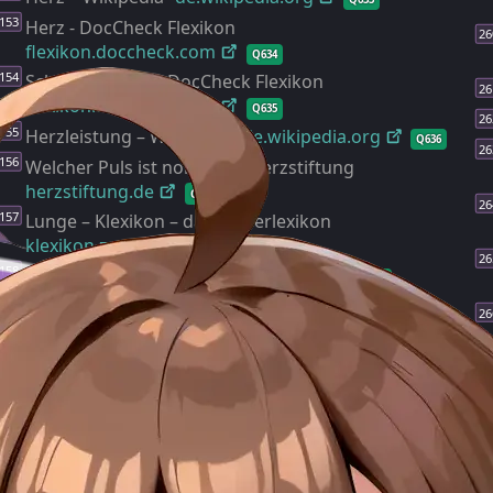
Herz - DocCheck Flexikon
flexikon.doccheck.com
Q634
Schlagvolumen - DocCheck Flexikon
flexikon.doccheck.com
Q635
Herzleistung – Wikipedia
de.wikipedia.org
Q636
Welcher Puls ist normal? | Herzstiftung
herzstiftung.de
Q637
Lunge – Klexikon – das Kinderlexikon
klexikon.zum.de
Q638
Lunge – Wikipedia
de.wikipedia.org
Q639
Lunge - DocCheck Flexikon
flexikon.doccheck.com
Q640
Lungendehnbarkeit - DocCheck Flexikon
flexikon.doccheck.com
Q641
Thymus - DocCheck Flexikon
flexikon.doccheck.com
Q642
Thymus | Gesundheitsportal