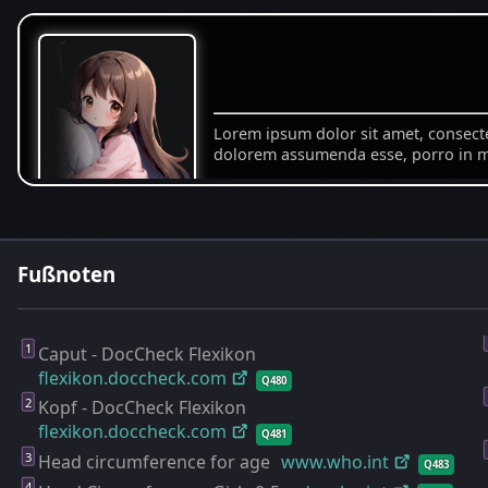
Fußnoten
Caput - DocCheck Flexikon
flexikon.doccheck.com
Q480
Kopf - DocCheck Flexikon
flexikon.doccheck.com
Q481
Head circumference for age
www.who.int
Q483