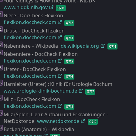
Your Kidneys & How They Work - NIDDK
www.niddk.nih.gov
Q711
Niere - DocCheck Flexikon
flexikon.doccheck.com
Q712
Drüse - DocCheck Flexikon
flexikon.doccheck.com
Q713
Nebenniere – Wikipedia
de.wikipedia.org
Q714
Nebenniere - DocCheck Flexikon
flexikon.doccheck.com
Q715
Ureter - DocCheck Flexikon
flexikon.doccheck.com
Q716
Harnleiter (Ureter) : Klinik für Urologie Bochum
www.urologie-
klinik-
bochum.de
Q717
Milz - DocCheck Flexikon
flexikon.doccheck.com
Q718
Milz (Splen, Lien): Aufbau und Erkrankungen -
NetDoktor.de
www.netdoktor.de
Q719
Becken (Anatomie) – Wikipedia