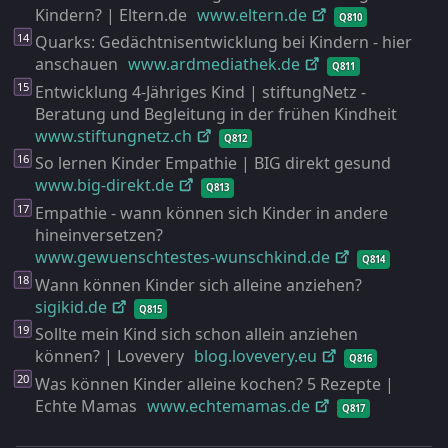
Kindern? | Eltern.de
www.eltern.de
Q810
Quarks: Gedächtnisentwicklung bei Kindern - hier
anschauen
www.ardmediathek.de
Q811
Entwicklung 4-Jähriges Kind | stiftungNetz -
Beratung und Begleitung in der frühen Kindheit
www.stiftungnetz.ch
Q812
So lernen Kinder Empathie | BIG direkt gesund
www.big-
direkt.de
Q813
Empathie - wann können sich Kinder in andere
hineinversetzen?
www.gewuenschtestes-
wunschkind.de
Q814
Wann können Kinder sich alleine anziehen?
sigikid.de
Q815
Sollte mein Kind sich schon allein anziehen
können? | Lovevery
blog.lovevery.eu
Q816
Was können Kinder alleine kochen? 5 Rezepte |
Echte Mamas
www.echtemamas.de
Q817