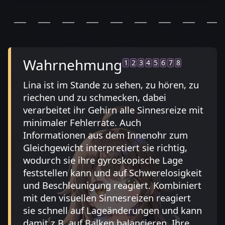
Wahrnehmung
1
2
3
4
5
6
7
8
Lina ist im Stande zu sehen, zu hören, zu
riechen und zu schmecken, dabei
verarbeitet ihr Gehirn alle Sinnesreize mit
minimaler Fehlerrate. Auch
Informationen aus dem Innenohr zum
Gleichgewicht interpretiert sie richtig,
wodurch sie ihre gyroskopische Lage
feststellen kann und auf Schwerelosigkeit
und Beschleunigung reagiert. Kombiniert
mit den visuellen Sinnesreizen reagiert
sie schnell auf Lageänderungen und kann
damit z.B. auf Balken balancieren. Ihre