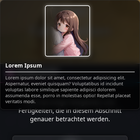
Linas
Fähigkeiten
ZURÜCK ZUR ÜBERSICHT
Lorem Ipsum
Die Welt von Lina
Lorem ipsum dolor sit amet, consectetur adipisicing elit.
Aspernatur, eveniet quisquam? Voluptatibus id incidunt
voluptas labore similique sapiente adipisci dolorem
assumenda esse, porro in molestias optio! Repellat placeat
Lina hat einige Fähigkeiten und
veritatis modi.
Fertigkeiten, die in diesem Abschnitt
genauer betrachtet werden.