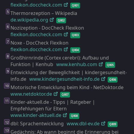
flexikon.doccheck.com
Q801
Thermorezeption – Wikipedia
de.wikipedia.org
Q802
Nozizeption - DocCheck Flexikon
flexikon.doccheck.com
Q803
Noxe - DocCheck Flexikon
flexikon.doccheck.com
Q804
Großhirnrinde (Cortex cerebri): Aufbau und
Funktion | Kenhub
www.kenhub.com
Q805
Entwicklung der Beweglichkeit | kindergesundheit-
info.de
www.kindergesundheit-
info.de
Q806
Motorische Entwicklung beim Kind - NetDoktor.de
www.netdoktor.de
Q807
Kinder-aktuell.de - Tipps | Ratgeber |
Empfehlungen für Eltern
www.kinder-
aktuell.de
Q808
dbl: Sprachentwicklung
www.dbl-
ev.de
Q809
Gedächnis: Ab wann beginnt die Erinnerung bei