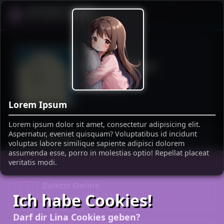
Die Welt von Lina
kätzchen
@ktzchen
Lorem Ipsum
Lorem ipsum dolor sit amet, consectetur adipisicing elit.
Aspernatur, eveniet quisquam? Voluptatibus id incidunt
Registriert
voluptas labore similique sapiente adipisci dolorem
31. Oktober 2024
,
23:35
assumenda esse, porro in molestias optio! Repellat placeat
veritatis modi.
Zuletzt Online
Ich habe Cookies!
11. Januar 2025
,
23:09
Darf dir Lina Cookies geben?