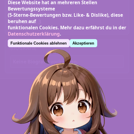
Diese Website hat an mehreren Stellen
FREIGABESTUFE
Bewertungssysteme
(5-Sterne-Bewertungen bzw. Like- & Dislike), diese
Level 3
beruhen auf
funktionalen Cookies. Mehr dazu erfährst du in der
Datenschutzerklärung
.
Funktionale Cookies ablehnen
Akzeptieren
BIOGRAFIE
Keine Biografie vorhanden.
INFORMATIONSPOOL
Quellen
Namensnennungen
Danksagungen