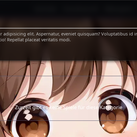
Startseite
Charakterprofil
Bildergalerie
othek
 adipisicing elit. Aspernatur, eveniet quisquam? Voluptatibus id i
o! Repellat placeat veritatis modi.
 ein in Linas Spielevielfalt
Schau' dir das ne
Zurzeit gibt es keine Spiele für diese Kategorie