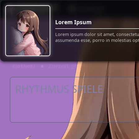
Einstellungen
Die Welt von Lina
Lorem Ipsum
Spielebibli
Lorem ipsum dolor sit amet, consectetur
assumenda esse, porro in molestias opti
ibliothek!
Zurzeit gibt es 12 Spiele!
Tauche
RHYTHMUS SPIELE