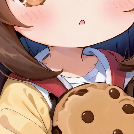
INFORMATIONSPOOL
Quellen
Namensnennungen
Danksagungen
Datenschutzerklärung
Impressum
FAQ