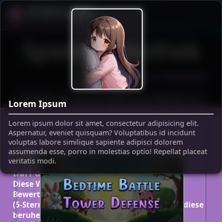
Die Welt von Lina
Spielebibliothek
Zurück zur Hauptseite
bibliothek!
Zurzeit gibt es 12 Spiele!
Tauc
Lorem Ipsum
Lorem ipsum dolor sit amet, consectetur adipisicing elit.
TIER-SPIELE
Aspernatur, eveniet quisquam? Voluptatibus id incidunt
voluptas labore similique sapiente adipisci dolorem
Ich habe Cookies!
assumenda esse, porro in molestias optio! Repellat placeat
veritatis modi.
Darf dir Lina Cookies geben?
Diese Website hat an mehreren Stellen
Bewertungssysteme
(5-Sterne-Bewertungen bzw. Like- & Dislike), diese
beruhen auf