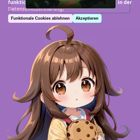
funktionalen Cookies. Mehr dazu erfährst du in der
Datenschutzerklärung
.
Funktionale Cookies ablehnen
Akzeptieren
INFORMATIONSPOOL
Quellen
Namensnennungen
Danksagungen
WEITERES
Über mich
Über Lina
Was ist Hanazaki?